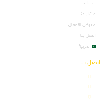
خدماتنا
مشاريعنا
معرض الاعمال
اتصل بنا
العربية
اتصل بنا
المملكة العربية السعودية - القربات
info@shamaa.sa
00966540481731