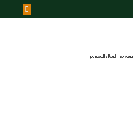
معرض الاعمال
إنشاء محطة سدير للطاقة
الشمسية
صور من اعمال المشروع