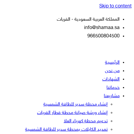
Skip to content
المملكة العربية السعودية - القريات
info@shamaa.sa
966500804500
الرئيسية
من نحن
الشهادات
خدماتنا
مشاريعنا
إنشاء محطة سدير للطاقة الشمسية
إنشاء ورشة صيانة محطة قطار القريات
تدعيم محطة كهرباء العلا
تمديد الكابلات بمحطة سدير للطاقة الشمسية