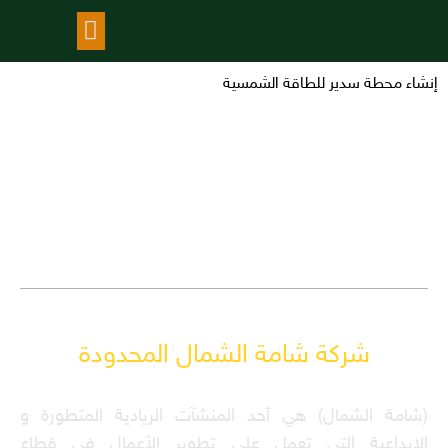
معرض الاعمال
إنشاء محطة سدير للطاقة الشمسية
شركة شامة الشمال المحدودة
(شامة الشمال) هي أحد المنشآت الريادية المتطورة و
الإبداعية التي تعمل على تطوير الأعمال في قطاع