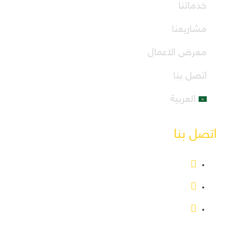
خدماتنا
مشاريعنا
معرض الاعمال
اتصل بنا
العربية
اتصل بنا
المملكة العربية السعودية - القربات
info@shamaa.sa
00966540481731